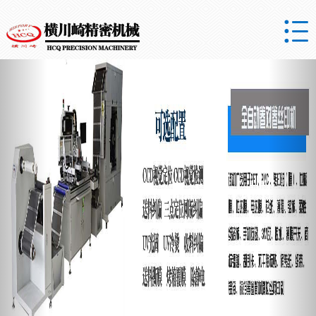

Previous
Nex