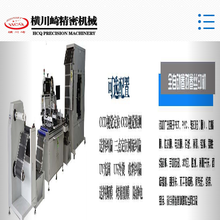

Previous
Nex