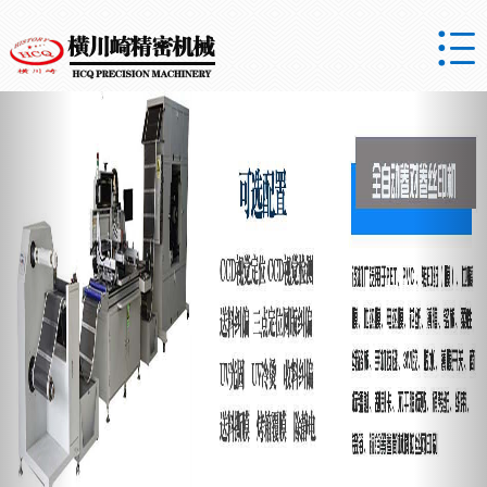

Previous
Nex