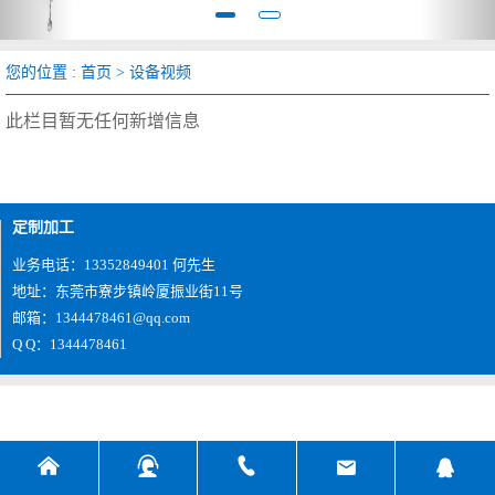
您的位置 :
首页
>
设备视频
此栏目暂无任何新增信息
定制加工
业务电话：13352849401 何先生
地址：东莞市寮步镇岭厦振业街11号
邮箱：1344478461@qq.com
Q Q：1344478461




