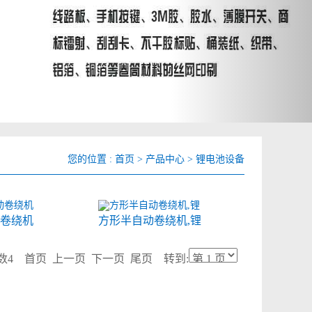
您的位置 :
首页
>
产品中心
>
锂电池设备
卷绕机
方形半自动卷绕机,锂
 总数4 首页 上一页 下一页 尾页 转到: