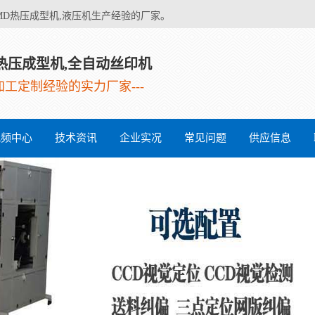
MD热压成型机,液压机生产经验的厂家。
L热压成型机,全自动丝印机
业加工定制经验的实力厂家---
视频中心
技术资讯
企业实况
常见问题
供应信息
手机后盖
家电面板
液压成型
手机皮套
热弯机
IMD成型
IMD成型
成型机
机
机
机