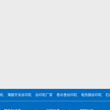
机
薄膜开关丝印机
丝印机厂家
卷对卷丝印机
电热膜丝印机
石