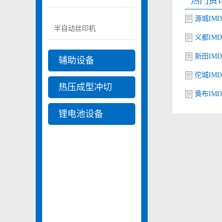
热门资
源城IM
半自动丝印机
义都IM
新田IM
辅助设备
佗城IM
热压成型冲切
黄布IM
锂电池设备