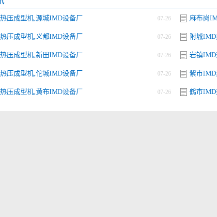
讯
D热压成型机,源城IMD设备厂
麻布岗I
07-26
D热压成型机,义都IMD设备厂
附城IM
07-26
D热压成型机,新田IMD设备厂
岩镇IM
07-26
D热压成型机,佗城IMD设备厂
紫市IM
07-26
D热压成型机,黄布IMD设备厂
鹤市IM
07-26