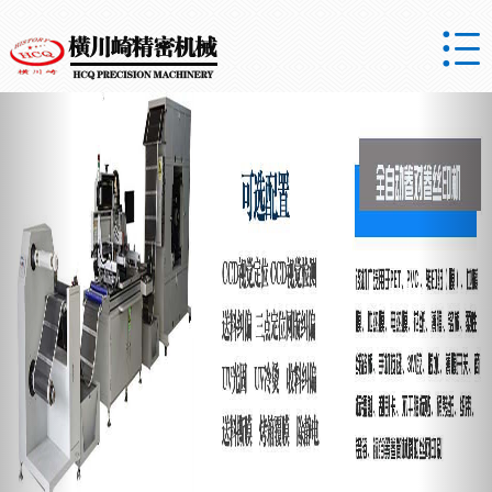

Previous
Nex