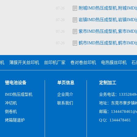
附城IMD热压成型机,附城IMD
07-26
岩镇IMD热压成型机,岩镇IMD
07-26
紫市IMD热压成型机,紫市IMD
07-26
鹤市IMD热压成型机,鹤市IMD
07-26
机
薄膜开关丝印机
丝印机厂家
卷对卷丝印机
电热膜丝印机
石
锂电池设备
单页信息
定制加工
IMD热压成型机
企业简介
业务电话：13352849
冲切机
联系我们
地址：东莞市寮步镇岭
倒卷机
邮箱：1344478461@q
烤箱隧道炉
Q Q：1344478461