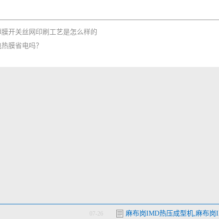
薄膜开关丝网印刷工艺是怎么样的
电热膜省电吗？
麻布岗IMD热压成型机,麻布岗I
07-26