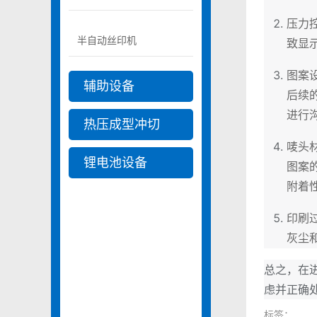
压力
半自动丝印机
致显
图案
辅助设备
后续
进行
热压成型冲切
唛头
锂电池设备
图案
附着
印刷
灰尘
总之，在
虑并正确
标签：