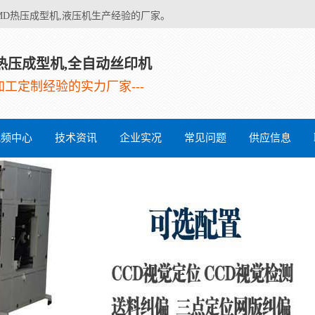
MD热压成型机,液压机生产经验的厂家。
L热压成型机,全自动丝印机
业加工定制经验的实力厂家---
视频中心
技术资讯
企业实况
常见问题
供应信息
手机后盖
家电面板
液压成型
手机皮套
热弯机
IMD成型
IMD成型
成型机
机
机
机