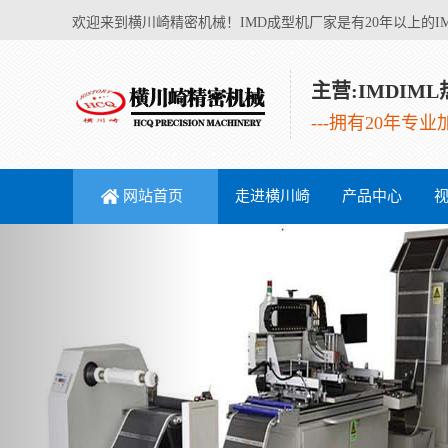
欢迎来到横川崎精密机械！IMD成型机厂家是有20年以上的I
主营:IMDIM
---拥有20年专
网站首页
走进横川崎
产品中心
Previous
印刷设备
成型设备
辅助设备
电热膜设
锂电池设
备
备